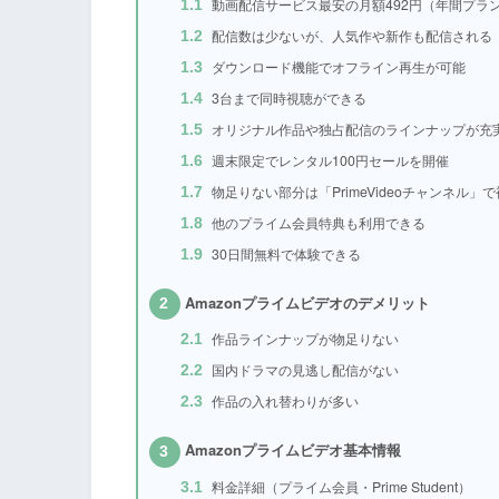
動画配信サービス最安の月額492円（年間プラ
1.1
配信数は少ないが、人気作や新作も配信される
1.2
ダウンロード機能でオフライン再生が可能
1.3
3台まで同時視聴ができる
1.4
オリジナル作品や独占配信のラインナップが充
1.5
週末限定でレンタル100円セールを開催
1.6
物足りない部分は「PrimeVideoチャンネル」
1.7
他のプライム会員特典も利用できる
1.8
30日間無料で体験できる
1.9
Amazonプライムビデオのデメリット
2
作品ラインナップが物足りない
2.1
国内ドラマの見逃し配信がない
2.2
作品の入れ替わりが多い
2.3
Amazonプライムビデオ基本情報
3
料金詳細（プライム会員・Prime Student）
3.1