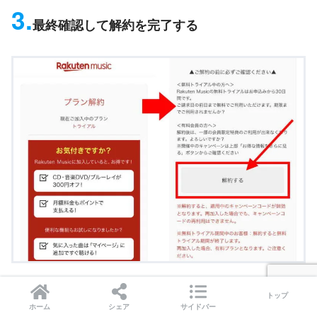
3.
最終確認して解約を完了する
最後に最終確認ページにある、「解約する」をタップすれ
トップ
ホーム
シェア
サイドバー
ば解約は完了です。