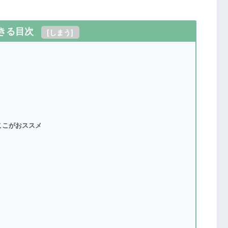
きる目次
[
しまう
]
ここがおススメ