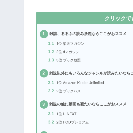
クリックで
雑誌、るるぶの読み放題ならここがおススメ
1
1位 楽天マガジン
1.1
2位 dマガジン
1.2
3位 ブック放題
1.3
雑誌以外にもいろんなジャンルが読みたいなら
2
1位 Amazon Kindle Unlimited
2.1
2位 ブックパス
2.2
雑誌の他に動画も観たいならここがおススメ
3
1位 U-NEXT
3.1
2位 FODプレミアム
3.2